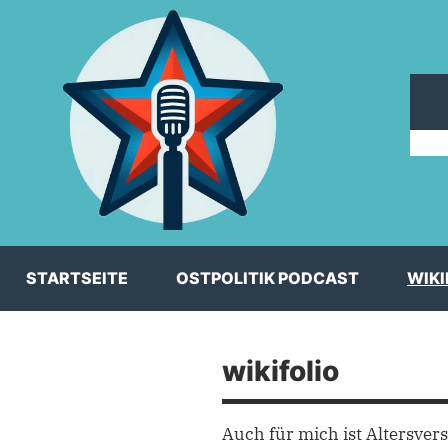
Zum
Inhalt
springen
⠀
⠀ ⠀ ⠀
STARTSEITE
OSTPOLITIK PODCAST
WIKI
wikifolio
Auch für mich ist Altersve